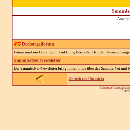
Sammler
Anzeige
Drehorgelforum
Forum rund um Drehorgeln: Linktipps, Hersteller, Händler, Veranstaltungen
SammlerNet-Newsletter
Der SammlerNet-Newsletter bringt Ihnen Infos über das SammlerNet und Na
Zurück zur Übersicht
|
Startseite
|
Sammelgebie
Copyri