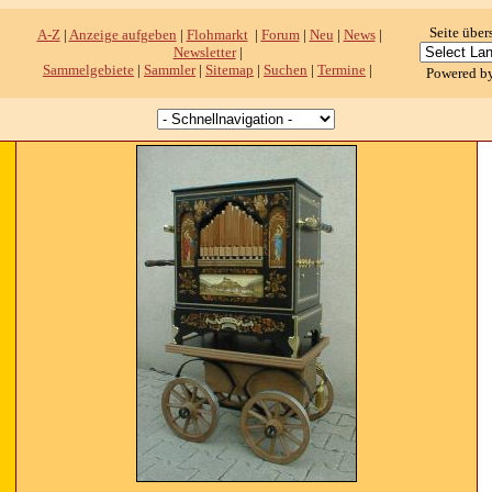
Seite über
A-Z
|
Anzeige aufgeben
|
Flohmarkt
|
Forum
|
Neu
|
News
|
Newsletter
|
Sammelgebiete
|
Sammler
|
Sitemap
|
Suchen
|
Termine
|
Powered b