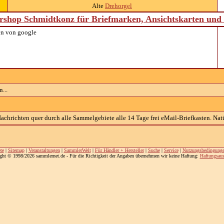
Alte
Drehorgel
shop Schmidtkonz für Briefmarken, Ansichtskarten un
n von google
...
chrichten quer durch alle Sammelgebiete alle 14 Tage frei eMail-Briefkasten. Natü
te
|
Sitemap
|
Veranstaltungen
|
SammlerWelt
|
Für Händler + Hersteller
|
Suche
|
Service
|
Nutzungsbedingung
ght © 1998/2026 sammlernet.de - Für die Richtigkeit der Angaben übernehmen wir keine Haftung:
Haftungsaus