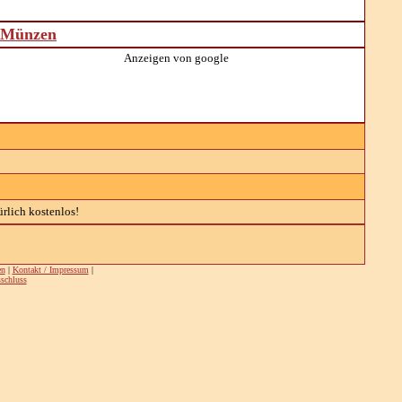
d Münzen
Anzeigen von google
rlich kostenlos!
en
|
Kontakt / Impressum
|
schluss