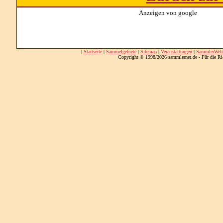
Anzeigen von google
|
Startseite
|
Sammelgebiete
|
Sitemap
|
Veranstaltungen
|
SammlerWelt
Copyright © 1998/2026 sammlernet.de - Für die Ri