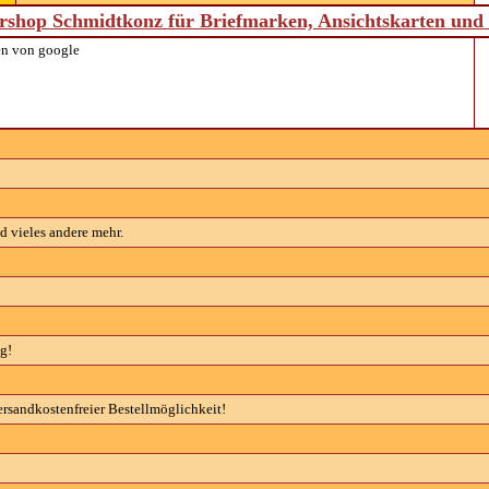
shop Schmidtkonz für Briefmarken, Ansichtskarten un
n von google
 vieles andere mehr.
g!
ersandkostenfreier Bestellmöglichkeit!