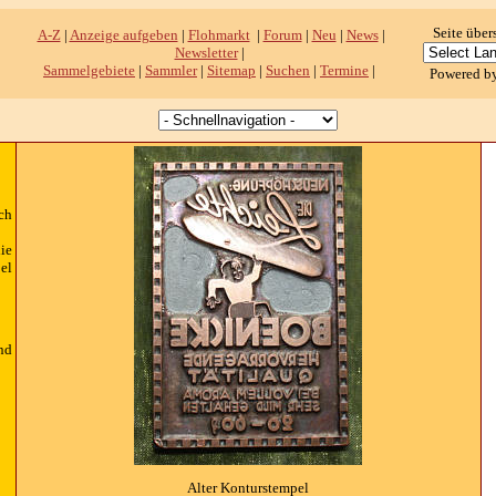
Seite über
A-Z
|
Anzeige aufgeben
|
Flohmarkt
|
Forum
|
Neu
|
News
|
Newsletter
|
Sammelgebiete
|
Sammler
|
Sitemap
|
Suchen
|
Termine
|
Powered b
ch
ie
el
nd
Alter Konturstempel