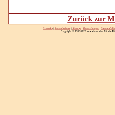
Zurück zur Me
|
Startseite
|
Sammelgebiete
|
Sitemap
|
Veranstaltungen
|
SammlerWelt
Copyright © 1998/2026 sammlernet.de - Für die Ri