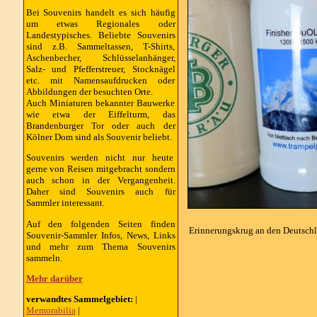
Bei Souvenirs handelt es sich häufig
um etwas Regionales oder
Landestypisches. Beliebte Souvenirs
sind z.B. Sammeltassen, T-Shirts,
Aschenbecher, Schlüsselanhänger,
Salz- und Pfefferstreuer, Stocknägel
etc. mit Namensaufdrucken oder
Abbildungen der besuchten Orte.
Auch Miniaturen bekannter Bauwerke
wie etwa der Eiffelturm, das
Brandenburger Tor oder auch der
Kölner Dom sind als Souvenir beliebt.
Souvenirs werden nicht nur heute
gerne von Reisen mitgebracht sondern
auch schon in der Vergangenheit.
Daher sind Souvenirs auch für
Sammler interessant.
Auf den folgenden Seiten finden
Erinnerungskrug an den Deutsch
Souvenir-Sammler Infos, News, Links
und mehr zum Thema Souvenirs
sammeln.
Mehr darüber
verwandtes Sammelgebiet:
|
Memorabilia
|