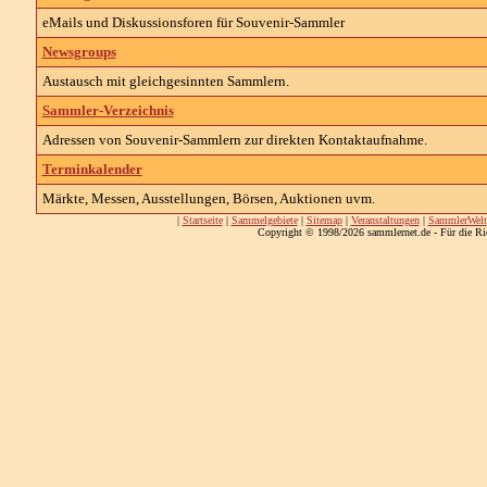
eMails und Diskussionsforen für Souvenir-Sammler
Newsgroups
Austausch mit gleichgesinnten Sammlern.
Sammler-Verzeichnis
Adressen von Souvenir-Sammlern zur direkten Kontaktaufnahme.
Terminkalender
Märkte, Messen, Ausstellungen, Börsen, Auktionen uvm.
|
Startseite
|
Sammelgebiete
|
Sitemap
|
Veranstaltungen
|
SammlerWelt
Copyright © 1998/2026 sammlernet.de - Für die Ri