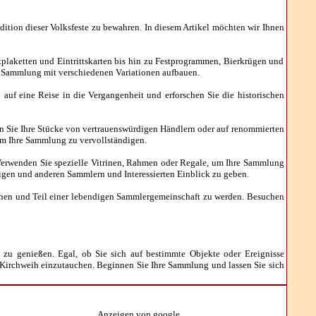
tion dieser Volksfeste zu bewahren. In diesem Artikel möchten wir Ihnen
tplaketten und Eintrittskarten bis hin zu Festprogrammen, Bierkrügen und
te Sammlung mit verschiedenen Variationen aufbauen.
auf eine Reise in die Vergangenheit und erforschen Sie die historischen
fen Sie Ihre Stücke von vertrauenswürdigen Händlern oder auf renommierten
 um Ihre Sammlung zu vervollständigen.
erwenden Sie spezielle Vitrinen, Rahmen oder Regale, um Ihre Sammlung
igen und anderen Sammlern und Interessierten Einblick zu geben.
hen und Teil einer lebendigen Sammlergemeinschaft zu werden. Besuchen
zu genießen. Egal, ob Sie sich auf bestimmte Objekte oder Ereignisse
d Kirchweih einzutauchen. Beginnen Sie Ihre Sammlung und lassen Sie sich
Anzeigen von google