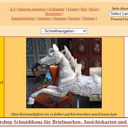
Seite über
A-Z
|
Anzeige aufgeben
|
Flohmarkt
|
Forum
|
Neu
|
News
|
Newsletter
|
Sammelgebiete
|
Sammler
|
Sitemap
|
Suchen
|
Termine
|
Powered b
nd
Altes Karussellpferd wie es früher auf Kirchweihen zum Einsatz kam
shop Schmidtkonz für Briefmarken, Ansichtskarten un