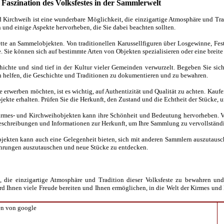
Faszination des Volksfestes in der Sammlerwelt
rchweih ist eine wunderbare Möglichkeit, die einzigartige Atmosphäre und Tradi
nd einige Aspekte hervorheben, die Sie dabei beachten sollten.
ette an Sammelobjekten. Von traditionellen Karussellfiguren über Losgewinne, Fes
e. Sie können sich auf bestimmte Arten von Objekten spezialisieren oder eine brei
chte und sind tief in der Kultur vieler Gemeinden verwurzelt. Begeben Sie sich 
 helfen, die Geschichte und Traditionen zu dokumentieren und zu bewahren.
e erwerben möchten, ist es wichtig, auf Authentizität und Qualität zu achten. Kau
jekte erhalten. Prüfen Sie die Herkunft, den Zustand und die Echtheit der Stücke,
irmes- und Kirchweihobjekten kann ihre Schönheit und Bedeutung hervorheben. V
Beschreibungen und Informationen zur Herkunft, um Ihre Sammlung zu vervollständ
ekten kann auch eine Gelegenheit bieten, sich mit anderen Sammlern auszutausc
fahrungen auszutauschen und neue Stücke zu entdecken.
die einzigartige Atmosphäre und Tradition dieser Volksfeste zu bewahren und 
rd Ihnen viele Freude bereiten und Ihnen ermöglichen, in die Welt der Kirmes un
n von google