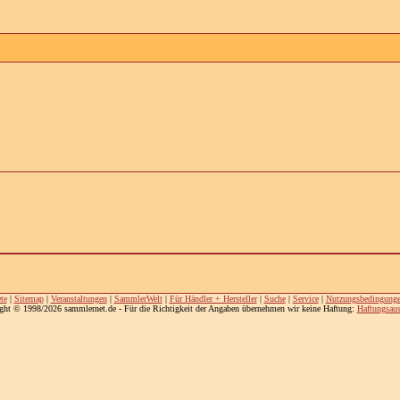
te
|
Sitemap
|
Veranstaltungen
|
SammlerWelt
|
Für Händler + Hersteller
|
Suche
|
Service
|
Nutzungsbedingung
ght © 1998/2026 sammlernet.de - Für die Richtigkeit der Angaben übernehmen wir keine Haftung:
Haftungsaus