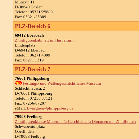
Münzstr. 11
D-38640 Goslar
Telefon: 05321/25889
Fax: 05321/25889
PLZ-Bereich 6
69412 Eberbach
Zinnfigurenkabinett im Haspelturm
Lindenplatz
D-69412 Eberbach
Telefon: 06271 4899
Fax: 06271 1319
PLZ-Bereich 7
76661 Philippsburg
Festungs- und Waffengeschichtliches Museum
Schlachthausstr. 2
D-76661 Philippsburg
Telefon: 07256 87121
Fax: 07256/87207
eMail:
kwaegner@philippsburg.de
79098 Freiburg
Zinnfigurenklause Museum für Geschichte in Dioramen mit Zinnfiguren
Schwabentorplatz
Oberlinden
D-79098 Freiburg