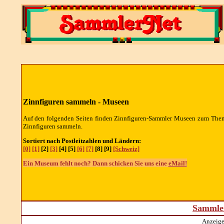
Zinnfiguren sammeln - Museen
Auf den folgenden Seiten finden Zinnfiguren-Sammler Museen zum The
Zinnfiguren sammeln.
Sortiert nach Postleitzahlen und Ländern:
[0]
[1]
[2]
[3]
[4] [5]
[6]
[7]
[8] [9]
[Schweiz]
Ein Museum fehlt noch? Dann schicken Sie uns eine
eMail!
Sammler
Anzeige