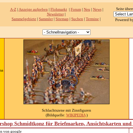
Seite über
A-Z
|
Anzeige aufgeben
|
Flohmarkt
|
Forum
|
Neu
|
News
|
Newsletter
|
Sammelgebiete
|
Sammler
|
Sitemap
|
Suchen
|
Termine
|
Powered b
ma
Schlachtszene mit Zinnfiguren
(Bildquelle:
WIKIPEDIA
)
shop Schmidtkonz für Briefmarken, Ansichtskarten un
n von google