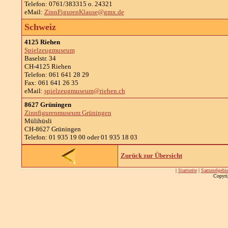
Telefon: 0761/383315 o. 24321
eMail:
ZinnFigurenKlause@gmx.de
Schweiz
4125 Riehen
Spielzeugmuseum
Baselstr. 34
CH-4125 Riehen
Telefon: 061 641 28 29
Fax: 061 641 26 35
eMail:
spielzeugmuseum@riehen.ch
8627 Grüningen
Zinnfigurenmuseum Grüningen
Mülihüsli
CH-8627 Grüningen
Telefon: 01 935 19 00 oder 01 935 18 03
Zurück zur Übersicht
|
Startseite
|
Sammelgebie
Copyri