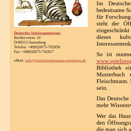
Im Deutsche
bedeutsame Sa
für Forschung
steht der Öf
eingeschränkt
Deutsches Spielzeugmuseum
dieses kult
Beethovenstr. 10
D-96515 Sonneberg
Interessentenk
Telefon: +49(0)3675-702856
Fax: +49(0)3675-742817
So ist nunm
www.spielzeu
eMail:
info@spielzeugmuseum-sonneberg.de
Bibliothek e
Musterbuch 
Fleischmann. 
sein.
Das Deutsche 
mehr Wissensw
Wer das Haus
den Öffnungsz
die man sich 