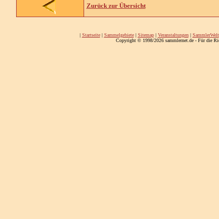
Zurück zur Übersicht
|
Startseite
|
Sammelgebiete
|
Sitemap
|
Veranstaltungen
|
SammlerWelt
Copyright © 1998/2026 sammlernet.de - Für die Ri