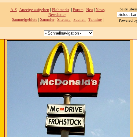
Seite über
A-Z
|
Anzeige aufgeben
|
Flohmarkt
|
Forum
|
Neu
|
News
|
Newsletter
|
Sammelgebiete
|
Sammler
|
Sitemap
|
Suchen
|
Termine
|
Powered b