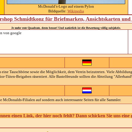
McDonald’s-Logo auf einem Pylon
Bildquelle:
Wikipedia
shop Schmidtkonz für Briefmarken, Ansichtskarten un
Je mehr rote Quadrate, desto besser! Und natürlich ist die Bewertung völlig subjektiv.
n von google
ine Tauschbörse sowie die Möglichkeit, dem Verein beizutreten. Viele Abbildung
ior-Tüten-Beigaben räsentiert. Alle Bastelfreunde sollten die Abteilung "Allerhan
 McDonalds-Filialen auf sondern auch interessante Seiten für alle Sammler.
ennen einen Link, der hier noch fehlt? Dann schicken Sie uns eine