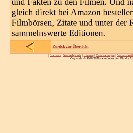
und Fakten zu den Filmen. Und na
gleich direkt bei Amazon bestelle
Filmbörsen, Zitate und unter der
sammelnswerte Editionen.
Zurück zur Übersicht
|
Startseite
|
Sammelgebiete
|
Sitemap
|
Veranstaltungen
|
SammlerWelt
Copyright © 1998/2026 sammlernet.de - Für die Ri