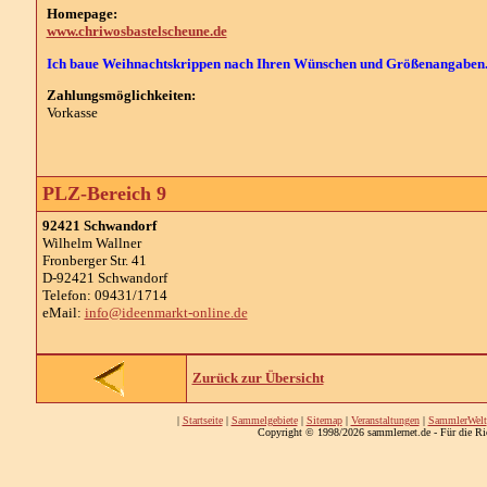
Homepage:
www.chriwosbastelscheune.de
Ich baue Weihnachtskrippen nach Ihren Wünschen und Größenangaben
Zahlungsmöglichkeiten:
Vorkasse
PLZ-Bereich 9
92421 Schwandorf
Wilhelm Wallner
Fronberger Str. 41
D-92421 Schwandorf
Telefon: 09431/1714
eMail:
info@ideenmarkt-online.de
Zurück zur Übersicht
|
Startseite
|
Sammelgebiete
|
Sitemap
|
Veranstaltungen
|
SammlerWelt
Copyright © 1998/2026 sammlernet.de - Für die Ri