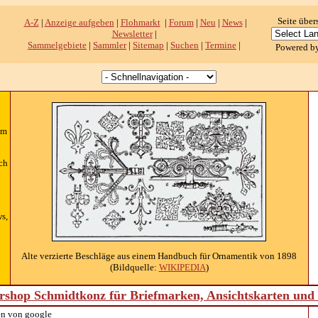
Seite über
A-Z
|
Anzeige aufgeben
|
Flohmarkt
|
Forum
|
Neu
|
News
|
Newsletter
|
Sammelgebiete
|
Sammler
|
Sitemap
|
Suchen
|
Termine
|
Powered b
im
ch
s,
Alte verzierte Beschläge aus einem Handbuch für Ornamentik von 1898
(Bildquelle:
WIKIPEDIA
)
shop Schmidtkonz für Briefmarken, Ansichtskarten un
n von google