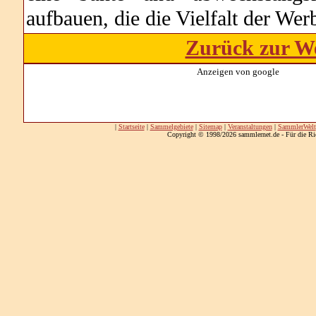
aufbauen, die die Vielfalt der Wer
Zurück zur We
Anzeigen von google
|
Startseite
|
Sammelgebiete
|
Sitemap
|
Veranstaltungen
|
SammlerWelt
Copyright © 1998/2026 sammlernet.de - Für die Ri