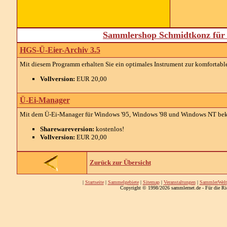
Sammlershop Schmidtkonz für 
HGS-Ü-Eier-Archiv 3.5
Mit diesem Programm erhalten Sie ein optimales Instrument zur komfortab
Vollversion:
EUR 20,00
Ü-Ei-Manager
Mit dem Ü-Ei-Manager für Windows '95, Windows '98 und Windows NT bek
Sharewareversion:
kostenlos!
Vollversion:
EUR 20,00
Zurück zur Übersicht
|
Startseite
|
Sammelgebiete
|
Sitemap
|
Veranstaltungen
|
SammlerWelt
Copyright © 1998/2026 sammlernet.de - Für die Ri