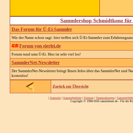
Sammlershop Schmidtkonz für 
Das Forum für Ü-Ei-Sammler
Wie der Name schon sagt: hier treffen sich Ü-Ei-Sammler zum Erfahrungsau
Forum von eierlei.de
Forum rund ums Ü-Ei. Hier ist sehr viel los!
SammlerNet-Newsletter
Der SammlerNet-Newsletter bringt Ihnen Infos über das SammlerNet und Nach
kostenlos!
Zurück zur Übersicht
|
Startseite
|
Sammelgebiete
|
Sitemap
|
Veranstaltungen
|
SammlerWelt
Copyright © 1998/2026 sammlernet.de - Für die Ri