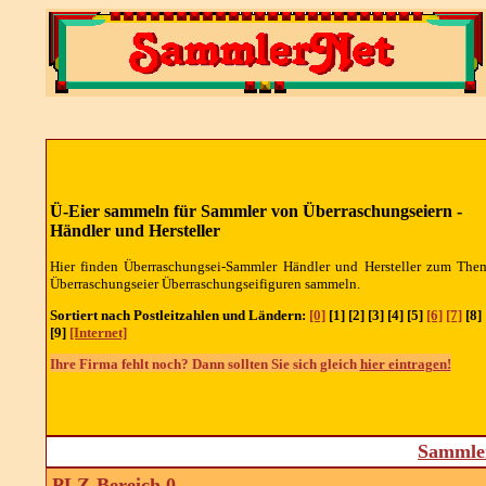
Ü-Eier sammeln für Sammler von Überraschungseiern -
Händler und Hersteller
Hier finden Überraschungsei-Sammler Händler und Hersteller zum The
Überraschungseier Überraschungseifiguren sammeln.
Sortiert nach Postleitzahlen und Ländern:
[0]
[1] [2] [3] [4] [5]
[6]
[7]
[8]
[9]
[Internet]
Ihre Firma fehlt noch? Dann sollten Sie sich gleich
hier eintragen!
Sammler
PLZ-Bereich 0