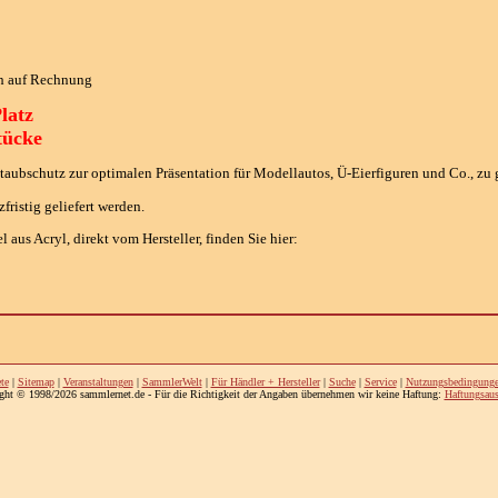
ch auf Rechnung
latz
tücke
Staubschutz zur optimalen Präsentation für Modellautos, Ü-Eierfiguren und Co., zu 
fristig geliefert werden.
aus Acryl, direkt vom Hersteller, finden Sie hier:
te
|
Sitemap
|
Veranstaltungen
|
SammlerWelt
|
Für Händler + Hersteller
|
Suche
|
Service
|
Nutzungsbedingung
ght © 1998/2026 sammlernet.de - Für die Richtigkeit der Angaben übernehmen wir keine Haftung:
Haftungsaus