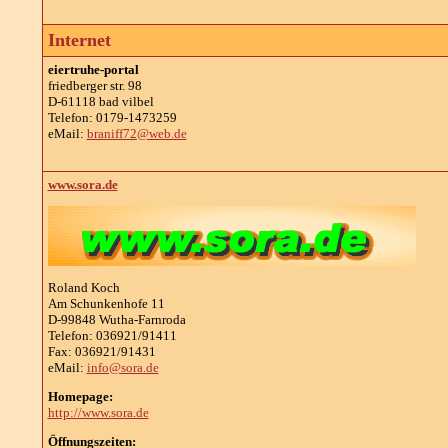
Internet
eiertruhe-portal
friedberger str. 98
D-61118 bad vilbel
Telefon: 0179-1473259
eMail:
braniff72@web.de
www.sora.de
Roland Koch
Am Schunkenhofe 11
D-99848 Wutha-Farnroda
Telefon: 036921/91411
Fax: 036921/91431
eMail:
info@sora.de
Homepage:
http://www.sora.de
Öffnungszeiten: