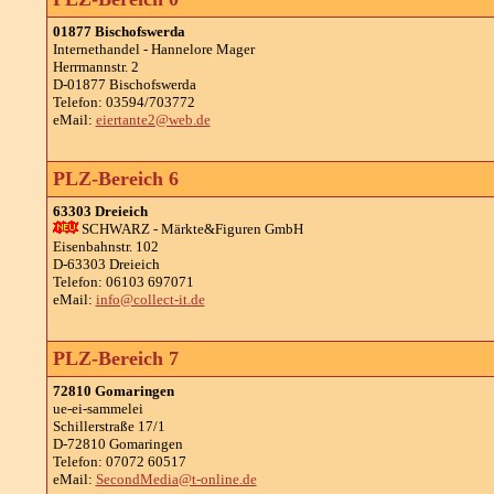
01877 Bischofswerda
Internethandel - Hannelore Mager
Herrmannstr. 2
D-01877 Bischofswerda
Telefon: 03594/703772
eMail:
eiertante2@web.de
PLZ-Bereich 6
63303 Dreieich
SCHWARZ - Märkte&Figuren GmbH
Eisenbahnstr. 102
D-63303 Dreieich
Telefon: 06103 697071
eMail:
info@collect-it.de
PLZ-Bereich 7
72810 Gomaringen
ue-ei-sammelei
Schillerstraße 17/1
D-72810 Gomaringen
Telefon: 07072 60517
eMail:
SecondMedia@t-online.de