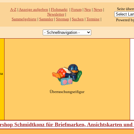
Seite über
A-Z
|
Anzeige aufgeben
|
Flohmarkt
|
Forum
|
Neu
|
News
|
Newsletter
|
Sammelgebiete
|
Sammler
|
Sitemap
|
Suchen
|
Termine
|
Powered b
ma
Überraschungseifigur
shop Schmidtkonz für Briefmarken, Ansichtskarten un