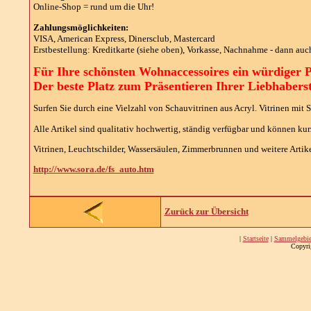
Online-Shop = rund um die Uhr!
Zahlungsmöglichkeiten:
VISA, American Express, Dinersclub, Mastercard
Erstbestellung: Kreditkarte (siehe oben), Vorkasse, Nachnahme - dann au
Für Ihre schönsten Wohnaccessoires ein würdiger P
Der beste Platz zum Präsentieren Ihrer Liebhabers
Surfen Sie durch eine Vielzahl von Schauvitrinen aus Acryl. Vitrinen mit 
Alle Artikel sind qualitativ hochwertig, ständig verfügbar und können kurz
Vitrinen, Leuchtschilder, Wassersäulen, Zimmerbrunnen und weitere Artikel 
http://www.sora.de/fs_auto.htm
Zurück zur Übersicht
|
Startseite
|
Sammelgebie
Copyri