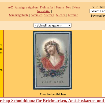
Seite über
A-Z
|
Anzeige aufgeben
|
Flohmarkt
|
Forum
|
Neu
|
News
|
Newsletter
|
Sammelgebiete
|
Sammler
|
Sitemap
|
Suchen
|
Termine
|
Powered b
en
nd
es
s,
Altes Sterbebildchen
shop Schmidtkonz für Briefmarken, Ansichtskarten un