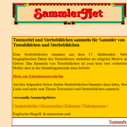
Totenzettel und Sterbebildchen sammeln für Sammler von
Totenbildchen und Sterbebildchen
Erste Sterbebildchen stammen aus dem 17. Jahrhundert. Neb
biographischen Daten des Verstorbenen enthalten sie religiöse Motive u
Gebete. Das Sammeln von Totenbildchen ist zwar kein weit verbreitet
Hobby aber in der Sammlergemeinde dazu beliebt.
Mehr zur Entsehungsgeschichte
Auf den folgenden Seiten finden Sterbebildchen-Sammler dazu Infos, New
Links und mehr zum Thema Totenzettel und Sterbebildchen sammeln.
verwandte Sammelgebiete:
|
Andachtsbilder
|
Devotionalien
|
Ephemera
|
Todesanzeigen
|
Englischer Begriff: In memoriam card
Sammler