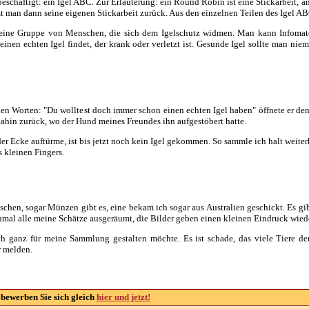
chäftigt: ein Igel ABC. Zur Erläuterung: ein Round Robin ist eine Stickarbeit, an 
t man dann seine eigenen Stickarbeit zurück. Aus den einzelnen Teilen des Igel 
, eine Gruppe von Menschen, die sich dem Igelschutz widmen. Man kann Infomater
einen echten Igel findet, der krank oder verletzt ist. Gesunde Igel sollte man nie
en Worten: "Du wolltest doch immer schon einen echten Igel haben" öffnete er den 
 dahin zurück, wo der Hund meines Freundes ihn aufgestöbert hatte.
 Ecke auftürme, ist bis jetzt noch kein Igel gekommen. So sammle ich halt weiterh
s kleinen Fingers.
en, sogar Münzen gibt es, eine bekam ich sogar aus Australien geschickt. Es g
inmal alle meine Schätze ausgeräumt, die Bilder geben einen kleinen Eindruck wieder
ganz für meine Sammlung gestalten möchte. Es ist schade, das viele Tiere der 
r melden.
bewerben Sie sich gleich
hier und jetzt!