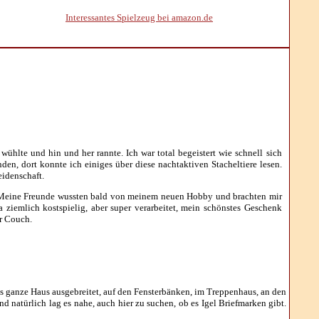
Interessantes Spielzeug bei amazon.de
wühlte und hin und her rannte. Ich war total begeistert wie schnell sich
en, dort konnte ich einiges über diese nachtaktiven Stacheltiere lesen.
eidenschaft.
gibt. Meine Freunde wussten bald von meinem neuen Hobby und brachten mir
a ziemlich kostspielig, aber super verarbeitet, mein schönstes Geschenk
r Couch.
das ganze Haus ausgebreitet, auf den Fensterbänken, im Treppenhaus, an den
 natürlich lag es nahe, auch hier zu suchen, ob es Igel Briefmarken gibt.