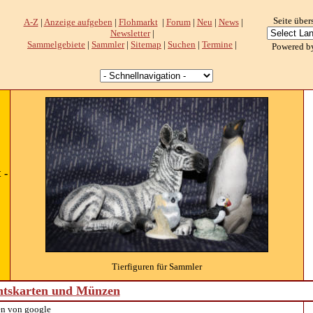
Seite über
A-Z
|
Anzeige aufgeben
|
Flohmarkt
|
Forum
|
Neu
|
News
|
Newsletter
|
Sammelgebiete
|
Sammler
|
Sitemap
|
Suchen
|
Termine
|
Powered b
 -
Tierfiguren für Sammler
htskarten und Münzen
n von google