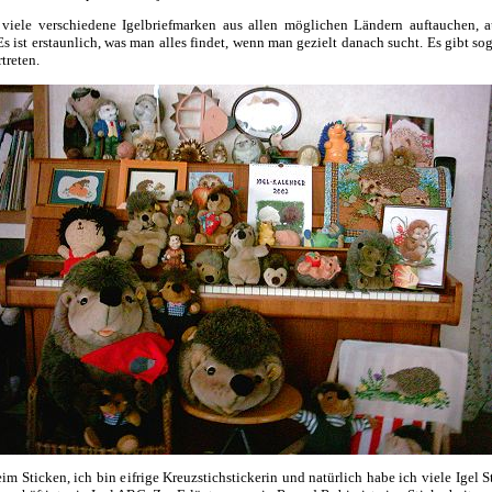
 viele verschiedene Igelbriefmarken aus allen möglichen Ländern auftauchen, a
 Es ist erstaunlich, was man alles findet, wenn man gezielt danach sucht. Es gibt s
treten.
m Sticken, ich bin eifrige Kreuzstichstickerin und natürlich habe ich viele Igel