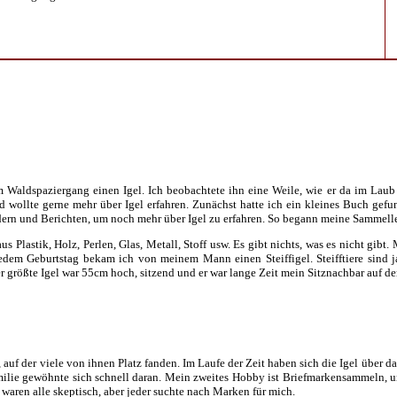
em Waldspaziergang einen Igel. Ich beobachtete ihn eine Weile, wie er da im Laub 
 wollte gerne mehr über Igel erfahren. Zunächst hatte ich ein kleines Buch gefund
ldern und Berichten, um noch mehr über Igel zu erfahren. So begann meine Sammell
aus Plastik, Holz, Perlen, Glas, Metall, Stoff usw. Es gibt nichts, was es nicht 
jedem Geburtstag bekam ich von meinem Mann einen Steiffigel. Steifftiere sind j
 größte Igel war 55cm hoch, sitzend und er war lange Zeit mein Sitznachbar auf de
auf der viele von ihnen Platz fanden. Im Laufe der Zeit haben sich die Igel über 
milie gewöhnte sich schnell daran. Mein zweites Hobby ist Briefmarkensammeln, und
waren alle skeptisch, aber jeder suchte nach Marken für mich.