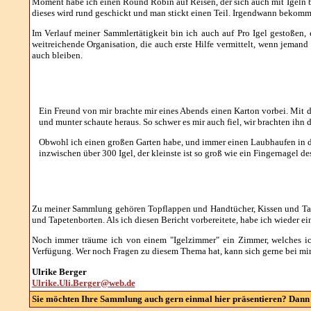
Moment habe ich einen Round Robin auf Reisen, der sich auch mit Igeln bes
dieses wird rund geschickt und man stickt einen Teil. Irgendwann bekomm
Im Verlauf meiner Sammlertätigkeit bin ich auch auf Pro Igel gestoßen
weitreichende Organisation, die auch erste Hilfe vermittelt, wenn jemand 
auch bleiben.
Ein Freund von mir brachte mir eines Abends einen Karton vorbei. Mit d
und munter schaute heraus. So schwer es mir auch fiel, wir brachten ihn
Obwohl ich einen großen Garten habe, und immer einen Laubhaufen in der
inzwischen über 300 Igel, der kleinste ist so groß wie ein Fingernagel de
Zu meiner Sammlung gehören Topflappen und Handtücher, Kissen und Tasch
und Tapetenborten. Als ich diesen Bericht vorbereitete, habe ich wieder e
Noch immer träume ich von einem "Igelzimmer" ein Zimmer, welches ich 
Verfügung. Wer noch Fragen zu diesem Thema hat, kann sich gerne bei mi
Ulrike Berger
Ulrike.Uli.Berger@web.de
Sie möchten Ihre Sammlung auch gern einmal hier präsentieren? Dann 