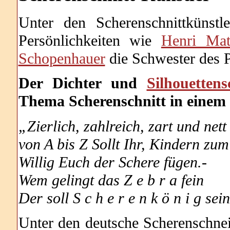
Unter den Scherenschnittkünst
Persönlichkeiten wie
Henri Mat
Schopenhauer
die Schwester des 
Der Dichter und
Silhouettens
Thema Scherenschnitt in einem
„Zierlich, zahlreich, zart und nett
von A bis Z
Sollt Ihr, Kindern zu
Willig Euch der Schere fügen.-
Wem gelingt das Z e b r a fein
Der soll S c h e r e n k ö n i g sein
Unter den deutsche Scherenschne