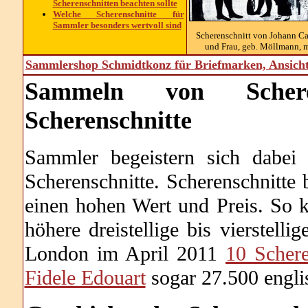
Scherenschnitten beachten sollte
Welche Scherenschnitte für
Sammler besonders wertvoll sind
Scherenschnitt von Johann Cas
und Frau, geb. Möllmann, m
Sammlershop Schmidtkonz für Briefmarken, Ansich
Sammeln von Scheren
Scherenschnitte
Sammler begeistern sich dabei
Scherenschnitte. Scherenschnitte
einen hohen Wert und Preis. So k
höhere dreistellige bis vierstelli
London im April 2011
10 Scher
Fidele Edouart
sogar 27.500 engli