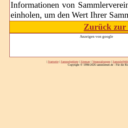
Informationen von Sammlerverei
einholen, um den Wert Ihrer Samm
Zurück zur 
Anzeigen von google
|
Startseite
|
Sammelgebiete
|
Sitemap
|
Veranstaltungen
|
SammlerWelt
Copyright © 1998/2026 sammlernet.de - Für die Ri