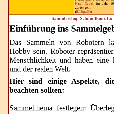
Karel Čapek
im Jahr 192
zurückgeht
(
Bildquelle
)
Sammlershop Schmidtkonz für 
Einführung ins Sammelgeb
Das Sammeln von Robotern kann
Hobby sein. Roboter repräsentie
Menschlichkeit und haben eine l
und der realen Welt.
Hier sind einige Aspekte, 
beachten sollten:
Sammelthema festlegen: Überle