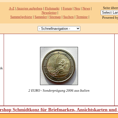
Seite über
A-Z
|
Anzeige aufgeben
|
Flohmarkt
|
Forum
|
Neu
|
News
|
Newsletter
|
Sammelgebiete
|
Sammler
|
Sitemap
|
Suchen
|
Termine
|
Powered b
ik
2 EURO - Sonderprägung 2006 aus Italien
shop Schmidtkonz für Briefmarken, Ansichtskarten un