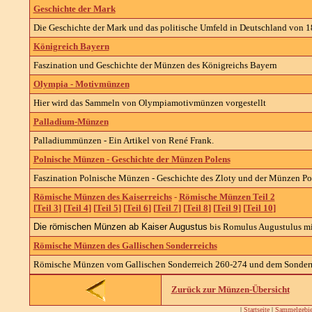
Geschichte der Mark
Die Geschichte der Mark und das politische Umfeld in Deutschland von 1
Königreich Bayern
Faszination und Geschichte der Münzen des Königreichs Bayern
Olympia - Motivmünzen
Hier wird das Sammeln von Olympiamotivmünzen vorgestellt
Palladium-Münzen
Palladiummünzen - Ein Artikel von René Frank.
Polnische Münzen - Geschichte der Münzen Polens
Faszination Polnische Münzen - Geschichte des Zloty und der Münzen Po
Römische Münzen des Kaiserreichs
-
Römische Münzen Teil 2
[
Teil 3
] [
Teil 4
] [
Teil 5
] [
Teil 6
] [
Teil 7
] [
Teil 8
] [
Teil 9
] [
Teil 10
]
Die römischen Münzen ab Kaiser Augustus
bis Romulus Augustulus mi
Römische Münzen des Gallischen Sonderreichs
Römische Münzen vom Gallischen Sonderreich 260-274 und dem Sonderre
Zurück zur Münzen-Übersicht
|
Startseite
|
Sammelgebie