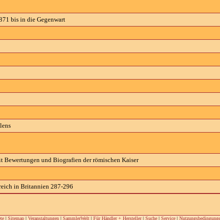
871 bis in die Gegenwart
lens
t Bewertungen und Biografien der römischen Kaiser
ich in Britannien 287-296
te
|
Sitemap
|
Veranstaltungen
|
SammlerWelt
|
Für Händler + Hersteller
|
Suche
|
Service
|
Nutzungsbedingung