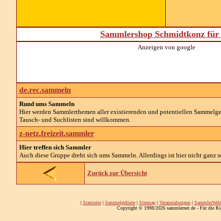
Sammlershop Schmidtkonz für 
Anzeigen von google
de.rec.sammeln
Rund ums Sammeln
Hier werden Sammlerthemen aller existierenden und potentiellen Sammelg
Tausch- und Suchlisten sind willkommen.
z-netz.freizeit.sammler
Hier treffen sich Sammler
Auch diese Gruppe dreht sich ums Sammeln. Allerdings ist hier nicht ganz so
Zurück zur Übersicht
|
Startseite
|
Sammelgebiete
|
Sitemap
|
Veranstaltungen
|
SammlerWelt
Copyright © 1998/2026 sammlernet.de - Für die Ri