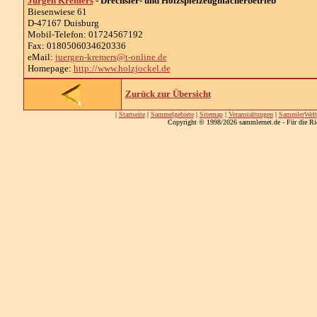
Jürgen Kremers
- Drechsler- und Holzspielzeugmacherbetrieb
Biesenwiese 61
D-47167 Duisburg
Mobil-Telefon: 01724567192
Fax: 0180506034620336
eMail:
juergen-kremers@t-online.de
Homepage:
http://www.holzjockel.de
Zurück zur Übersicht
|
Startseite
|
Sammelgebiete
|
Sitemap
|
Veranstaltungen
|
SammlerWelt
Copyright © 1998/2026 sammlernet.de - Für die Ri