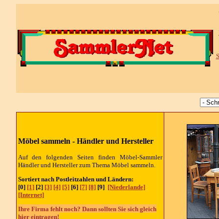
S
Möbel sammeln - Händler und Hersteller
Auf den folgenden Seiten finden Möbel-Sammler
Händler und Hersteller zum Thema Möbel sammeln.
Sortiert nach Postleitzahlen und Ländern:
[0]
[1]
[2]
[3]
[4]
[5]
[6]
[7]
[8]
[9]
[Niederlande]
[Internet]
Ihre Firma fehlt noch? Dann sollten Sie sich gleich
hier eintragen!