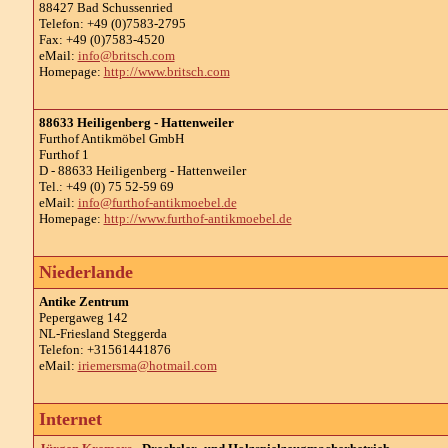
88427 Bad Schussenried
Telefon: +49 (0)7583-2795
Fax: +49 (0)7583-4520
eMail:
info@britsch.com
Homepage:
http://www.britsch.com
88633 Heiligenberg - Hattenweiler
Furthof Antikmöbel GmbH
Furthof 1
D - 88633 Heiligenberg - Hattenweiler
Tel.: +49 (0) 75 52-59 69
eMail:
info@furthof-antikmoebel.de
Homepage:
http://www.furthof-antikmoebel.de
Niederlande
Antike Zentrum
Pepergaweg 142
NL-Friesland Steggerda
Telefon: +31561441876
eMail:
iriemersma@hotmail.com
Internet