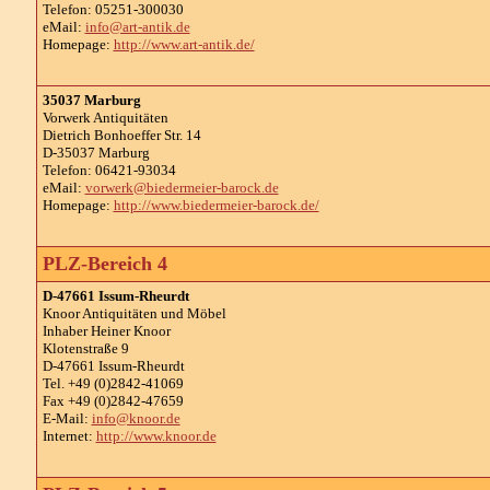
Telefon: 05251-300030
eMail:
info@art-antik.de
Homepage:
http://www.art-antik.de/
35037 Marburg
Vorwerk Antiquitäten
Dietrich Bonhoeffer Str. 14
D-35037 Marburg
Telefon: 06421-93034
eMail:
vorwerk@biedermeier-barock.de
Homepage:
http://www.biedermeier-barock.de/
PLZ-Bereich 4
D-47661 Issum-Rheurdt
Knoor Antiquitäten und Möbel
Inhaber Heiner Knoor
Klotenstraße 9
D-47661 Issum-Rheurdt
Tel. +49 (0)2842-41069
Fax +49 (0)2842-47659
E-Mail:
info@knoor.de
Internet:
http://www.knoor.de