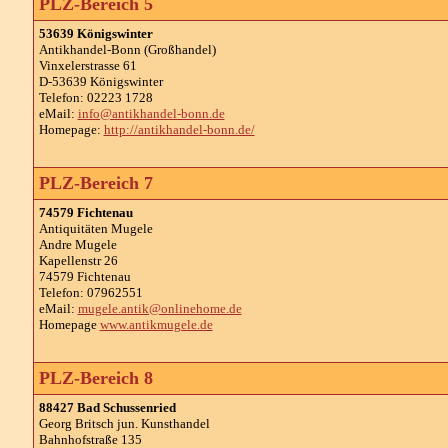
PLZ-Bereich 5
53639 Königswinter
Antikhandel-Bonn (Großhandel)
Vinxelerstrasse 61
D-53639 Königswinter
Telefon: 02223 1728
eMail:
info@antikhandel-bonn.de
Homepage:
http://antikhandel-bonn.de/
PLZ-Bereich 7
74579 Fichtenau
Antiquitäten Mugele
Andre Mugele
Kapellenstr 26
74579 Fichtenau
Telefon: 07962551
eMail:
mugele.antik@onlinehome.de
Homepage
www.antikmugele.de
PLZ-Bereich 8
88427 Bad Schussenried
Georg Britsch jun. Kunsthandel
Bahnhofstraße 135