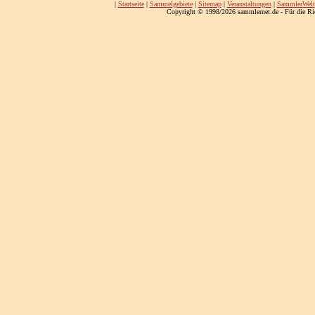
|
Startseite
|
Sammelgebiete
|
Sitemap
|
Veranstaltungen
|
SammlerWelt
Copyright © 1998/2026 sammlernet.de - Für die Ri