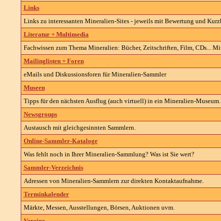
Links
Links zu interessanten Mineralien-Sites - jeweils mit Bewertung und Kur
Literatur + Multimedia
Fachwissen zum Thema Mineralien: Bücher, Zeitschriften, Film, CDs... Mit
Mailinglisten + Foren
eMails und Diskussionsforen für Mineralien-Sammler
Museen
Tipps für den nächsten Ausflug (auch virtuell) in ein Mineralien-Museum.
Newsgroups
Austausch mit gleichgesinnten Sammlern.
Online-Sammler-Kataloge
Was fehlt noch in Ihrer Mineralien-Sammlung? Was ist Sie wert?
Sammler-Verzeichnis
Adressen von Mineralien-Sammlern zur direkten Kontaktaufnahme.
Terminkalender
Märkte, Messen, Ausstellungen, Börsen, Auktionen uvm.
Vereine