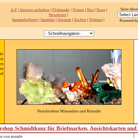
Seite über
A-Z
|
Anzeige aufgeben
|
Flohmarkt
|
Forum
|
Neu
|
News
|
Newsletter
|
Sammelgebiete
|
Sammler
|
Sitemap
|
Suchen
|
Termine
|
Powered b
hr
ne
en
er
nd
Verschiedene Mineralien und Kristalle
shop Schmidtkonz für Briefmarken, Ansichtskarten un
n von google