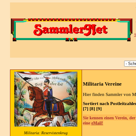
S
Militaria Vereine
Hier finden Sammler von Mil
Sortiert nach Postleitzahl
[7] [8] [9]
Sie kennen einen Verein, der
eine
eMail!
Militaria:
Reservistenkrug