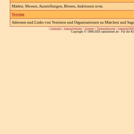
Märkte, Messen, Ausstellungen, Börsen, Auktionen uvm.
Vereine
Adressen und Links von Vereinen und Organisationen zu Märchen und Sag
|
Startseite
|
Sammelgebiete
|
Sitemap
|
Veranstaltungen
|
SammlerWelt
Copyright © 1998/2026 sammlernet.de - Für die Ri