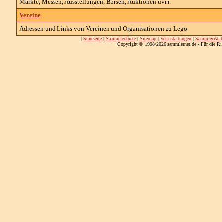
Märkte, Messen, Ausstellungen, Börsen, Auktionen uvm.
Vereine
Adressen und Links von Vereinen und Organisationen zu Lego
|
Startseite
|
Sammelgebiete
|
Sitemap
|
Veranstaltungen
|
SammlerWelt
Copyright © 1998/2026 sammlernet.de - Für die Ri