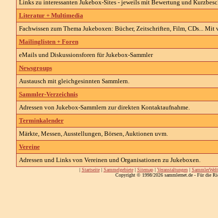
Links zu interessanten Jukebox-Sites - jeweils mit Bewertung und Kurzbes
Literatur + Multimedia
Fachwissen zum Thema Jukeboxen: Bücher, Zeitschriften, Film, CDs... Mit v
Mailinglisten + Foren
eMails und Diskussionsforen für Jukebox-Sammler
Newsgroups
Austausch mit gleichgesinnten Sammlern.
Sammler-Verzeichnis
Adressen von Jukebox-Sammlern zur direkten Kontaktaufnahme.
Terminkalender
Märkte, Messen, Ausstellungen, Börsen, Auktionen uvm.
Vereine
Adressen und Links von Vereinen und Organisationen zu Jukeboxen.
|
Startseite
|
Sammelgebiete
|
Sitemap
|
Veranstaltungen
|
SammlerWelt
Copyright © 1998/2026 sammlernet.de - Für die Ri