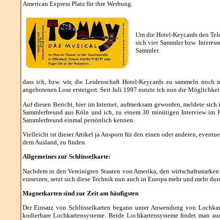
American Express Platz für ihre Werbung.
Um die Hotel-Keycards den Tele
sich vier Sammler bzw. Interess
Sammler.
dass ich, bzw. wir, die Leidenschaft Hotel-Keycards zu sammeln noch 
angebotenen Lose ersteigert. Seit Juli 1997 nutzte ich nun die Möglichkei
Auf diesen Bericht, hier im Internet, aufmerksam geworden, meldete sic
Sammlerfreund aus Köln und ich, zu einem 30 minütigen Interview im 
Sammlerfreund einmal persönlich kennen.
Vielleicht ist dieser Artikel ja Ansporn für den einen oder anderen, event
dem Ausland, zu finden.
Allgemeines zur Schlüsselkarte:
Nachdem in den Vereinigten Staaten von Amerika, den wirtschaftsstarken
einsetzen, setzt sich diese Technik nun auch in Europa mehr und mehr dur
Magnetkarten sind zur Zeit am häufigsten
Der Einsatz von Schlüsselkarten begann unter Anwendung von Lochkarten
kodierbare Lochkartensysteme. Beide Lochkartensysteme findet man auch