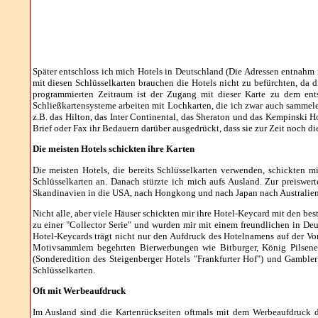
Später entschloss ich mich Hotels in Deutschland (Die Adressen entnahm 
mit diesen Schlüsselkarten brauchen die Hotels nicht zu befürchten, da 
programmierten Zeitraum ist der Zugang mit dieser Karte zu dem ent
Schließkartensysteme arbeiten mit Lochkarten, die ich zwar auch sammele, 
z.B. das Hilton, das Inter Continental, das Sheraton und das Kempinski H
Brief oder Fax ihr Bedauern darüber ausgedrückt, dass sie zur Zeit noch 
Die meisten Hotels schickten ihre Karten
Die meisten Hotels, die bereits Schlüsselkarten verwenden, schickten m
Schlüsselkarten an. Danach stürzte ich mich aufs Ausland. Zur preiswer
Skandinavien in die USA, nach Hongkong und nach Japan nach Australien
Nicht alle, aber viele Häuser schickten mir ihre Hotel-Keycard mit den 
zu einer "Collector Serie" und wurden mir mit einem freundlichen in Deu
Hotel-Keycards trägt nicht nur den Aufdruck des Hotelnamens auf der Vo
Motivsammlern begehrten Bierwerbungen wie Bitburger, König Pilsener,
(Sonderedition des Steigenberger Hotels "Frankfurter Hof") und Gambl
Schlüsselkarten.
Oft mit Werbeaufdruck
Im Ausland sind die Kartenrückseiten oftmals mit dem Werbeaufdruck de