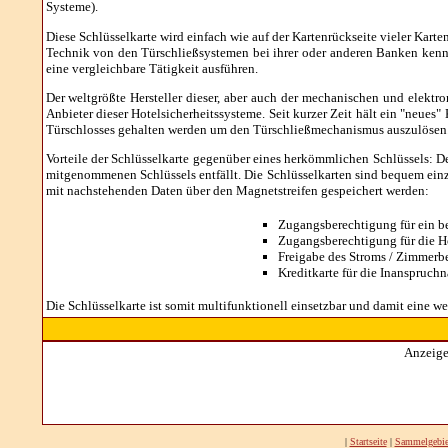
Systeme).
Diese Schlüsselkarte wird einfach wie auf der Kartenrückseite vieler Kart
Technik von den Türschließsystemen bei ihrer oder anderen Banken kenne
eine vergleichbare Tätigkeit ausführen.
Der weltgrößte Hersteller dieser, aber auch der mechanischen und elekt
Anbieter dieser Hotelsicherheitssysteme. Seit kurzer Zeit hält ein "neues
Türschlosses gehalten werden um den Türschließmechanismus auszulösen
Vorteile der Schlüsselkarte gegenüber eines herkömmlichen Schlüssels: De
mitgenommenen Schlüssels entfällt. Die Schlüsselkarten sind bequem ein
mit nachstehenden Daten über den Magnetstreifen gespeichert werden:
Zugangsberechtigung für ein b
Zugangsberechtigung für die Hot
Freigabe des Stroms / Zimmerbe
Kreditkarte für die Inanspruch
Die Schlüsselkarte ist somit multifunktionell einsetzbar und damit eine we
Anzeige
|
Startseite
|
Sammelgebie