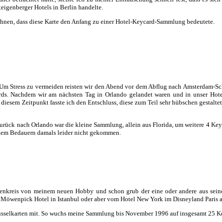
eigenberger Hotels in Berlin handelte.
ahnen, dass diese Karte den Anfang zu einer Hotel-Keycard-Sammlung bedeutete.
Um Stress zu vermeiden reisten wir den Abend vor dem Abflug nach Amsterdam-Sch
s. Nachdem wir am nächsten Tag in Orlando gelandet waren und in unser Hotel
iesem Zeitpunkt fasste ich den Entschluss, diese zum Teil sehr hübschen gestaltet
d zurück nach Orlando war die kleine Sammlung, allein aus Florida, um weitere 4 Ke
inem Bedauern damals leider nicht gekommen.
enkreis von meinem neuen Hobby und schon grub der eine oder andere aus seinen
m Möwenpick Hotel in Istanbul oder aber vom Hotel New York im Disneyland Paris a
hlüsselkarten mit. So wuchs meine Sammlung bis November 1996 auf insgesamt 25 K