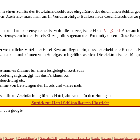
en in einen Schlitz des Hotelzimmerschlosses eingeführt oder durch einen Schlitz ge
n. Auch hier muss man um in Vorraum einiger Banken nach Geschäftsschluss zu g
ronischen Lochkartensysteme, ist wohl die norwegische Firma
VingCard
. Aber auch
" Kartensystem in den Hotels Einzug, die sogenannten Proximitykarten. Diese Karte
.
r wesentliche Vorteil der Hotel-Keycard liegt darin, dass der erhebliche Kostenau
zustecken und können vom Hotelgast mitgeführt werden. Die elektronischen Magne
estimmtes Zimmer für einen festgelegten Zeitraum
eleingangstür, ggf. für das Parkhaus o.ä
leuchtung etc.
nahme von Leistungen des Hotels und vieles mehr
sentliche Vereinfachung für das Hotel, aber auch für den Hotelgast.
Zurück zur Hotel-Schlüsselkarten-Übersicht
n von google
te
|
Sitemap
|
Veranstaltungen
|
SammlerWelt
|
Für Händler + Hersteller
|
Suche
|
Service
|
Nutzungsbedingung