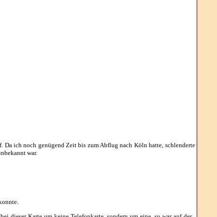
. Da ich noch genügend Zeit bis zum Abflug nach Köln hatte, schlenderte
unbekannt war.
konnte.
 bei dieser Karte um keine Telefonkarte, sondern um eine, so war auf der