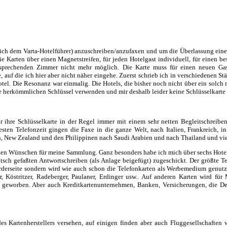
ich dem Varta-Hotelführer) anzuschreiben/anzufaxen und um die Überlassung einer 
die Karten über einen Magnetstreifen, für jeden Hotelgast individuell, für eine
sprechenden Zimmer nicht mehr möglich. Die Karte muss für einen neuen Gast
auf die ich hier aber nicht näher eingehe. Zuerst schrieb ich in verschiedenen St
otel. Die Resonanz war einmalig. Die Hotels, die bisher noch nicht über ein solc
die herkömmlichen Schlüssel verwenden und mir deshalb leider keine Schlüsselkart
ir ihre Schlüsselkarte in der Regel immer mit einem sehr netten Begleitschrei
testen Telefonzeit gingen die Faxe in die ganze Welt, nach Italien, Frankreich, 
, New Zealand und den Philippinen nach Saudi Arabien und nach Thailand und vie
besten Wünschen für meine Sammlung. Ganz besonders habe ich mich über sechs Hote
tsch gefaßten Antwortschreiben (als Anlage beigefügt) zugeschickt. Der größte Tei
rderseite sondern wird wie auch schon die Telefonkarten als Werbemedium genutzt.
 Köstritzer, Radeberger, Paulaner, Erdinger usw.. Auf anderen Karten wird für
er geworben. Aber auch Kreditkartenunternehmen, Banken, Versicherungen, die D
s Kartenherstellers versehen, auf einigen finden aber auch Fluggesellschaften 