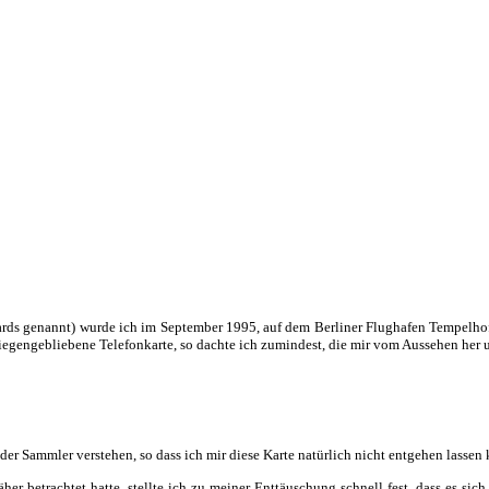
ds genannt) wurde ich im September 1995, auf dem Berliner Flughafen Tempelhof
 liegengebliebene Telefonkarte, so dachte ich zumindest, die mir vom Aussehen her 
er Sammler verstehen, so dass ich mir diese Karte natürlich nicht entgehen lassen 
r betrachtet hatte, stellte ich zu meiner Enttäuschung schnell fest, dass es sich