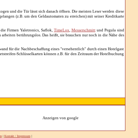
zogen und die Tür lässt sich danach öffnen. Die meisten Leser werden diese
elangen (z.B. um den Geldautomaten zu erreichen) mit seiner Kreditkarte
 die Firmen Yaletronics, Saflok,
TimeLox
,
Messerschmitt
und Pegula sind
n arbeiten berührungslos. Das heißt, sie brauchen nur noch in die Nähe des
fwand für die Nachbeschaffung eines "versehentlich" durch einen Hotelgast
tstreifen-Schlüsselkarten können z.B. für den Zeitraum der Hotelbuchung
Anzeigen von google
en
|
Kontakt / Impressum
|