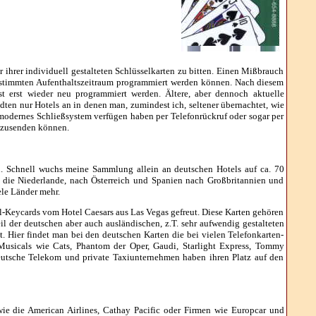
ihrer individuell gestalteten Schlüsselkarten zu bitten. Einen Mißbrauch
n bestimmten Aufenthaltszeitraum programmiert werden können. Nach diesem
 erst wieder neu programmiert werden. Ältere, aber dennoch aktuelle
ädten nur Hotels an in denen man, zumindest ich, seltener übernachtet, wie
h modernes Schließsystem verfügen haben per Telefonrückruf oder sogar per
e zusenden können.
ben. Schnell wuchs meine Sammlung allein an deutschen Hotels auf ca. 70
in die Niederlande, nach Österreich und Spanien nach Großbritannien und
le Länder mehr.
l-Keycards vom Hotel Caesars aus Las Vegas gefreut. Diese Karten gehören
l der deutschen aber auch ausländischen, z.T. sehr aufwendig gestalteten
 Hier findet man bei den deutschen Karten die bei vielen Telefonkarten-
 Musicals wie Cats, Phantom der Oper, Gaudi, Starlight Express, Tommy
eutsche Telekom und private Taxiunternehmen haben ihren Platz auf den
wie die American Airlines, Cathay Pacific oder Firmen wie Europcar und