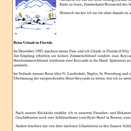
Karte zu lesen, Zimmerkarte/Roomcard des St
Dennoch steckte ich sie ein ohne damals zu 
Beim Urlaub in Florida
Im Dezember 1995 machten meine Frau und ich Urlaub in Florida (USA). 
Am Empfang erhielten wir keinen Zimmerschlüssel sondern zwei Keycard
Hotelzimmerschlüssel wiederum zwei Keycards in die Hand. Spätestens zu d
sammeln.
Im Verlaufe unserer Reise über Ft. Lauderdale, Naples, St. Petersburg un
Überlassung der entsprechenden Hotel-Keycards zu bitten, bin ich zu me
Nach unserer Rückkehr erzählte ich in unserem Freundes- und Bekannt
Geschäftsreise noch eine Schlüsselkarte vom Hyatt Hotel in Boston, vo
Andere brachten mir von ihrer nächsten Urlaubsreise in den Staaten Sc