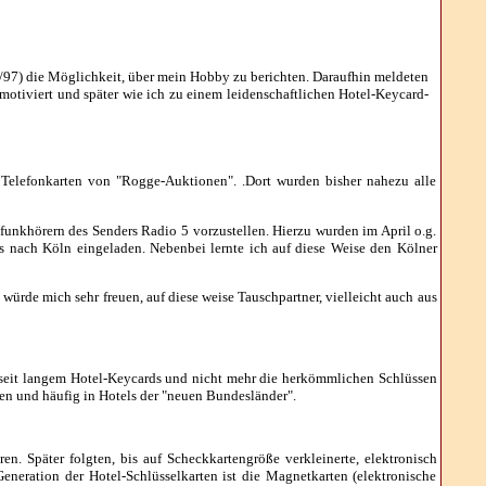
6/97) die Möglichkeit, über mein Hobby zu berichten. Daraufhin meldeten
t motiviert und später wie ich zu einem leidenschaftlichen Hotel-Keycard-
 Telefonkarten von "Rogge-Auktionen". .Dort wurden bisher nahezu alle
unkhörern des Senders Radio 5 vorzustellen. Hierzu wurden im April o.g.
nach Köln eingeladen. Nebenbei lernte ich auf diese Weise den Kölner
 würde mich sehr freuen, auf diese weise Tauschpartner, vielleicht auch aus
n seit langem Hotel-Keycards und nicht mehr die herkömmlichen Schlüssen
ten und häufig in Hotels der "neuen Bundesländer".
. Später folgten, bis auf Scheckkartengröße verkleinerte, elektronisch
neration der Hotel-Schlüsselkarten ist die Magnetkarten (elektronische