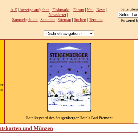
Seite über
A-Z
|
Anzeige aufgeben
|
Flohmarkt
|
Forum
|
Neu
|
News
|
Newsletter
|
Sammelgebiete
|
Sammler
|
Sitemap
|
Suchen
|
Termine
|
Powered 
er
en
Hotelkeycard des Steigenberger Hotels Bad Piemont
htskarten und Münzen