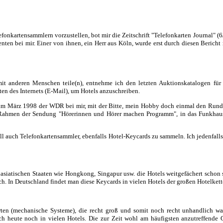
fonkartensammlern vorzustellen, bot mir die Zeitschrift "Telefonkarten Journal" (
enten bei mir. Einer von ihnen, ein Herr aus Köln, wurde erst durch diesen Berich
mit anderen Menschen teile(n), entnehme ich den letzten Auktionskatalogen für
ten des Internets (E-Mail), um Hotels anzuschreiben.
h im März 1998 der WDR bei mir, mit der Bitte, mein Hobby doch einmal den Rundf
Rahmen der Sendung "Hörerinnen und Hörer machen Programm", in das Funkhaus 
uell auch Telefonkartensammler, ebenfalls Hotel-Keycards zu sammeln. Ich jedenfalls
 asiatischen Staaten wie Hongkong, Singapur usw. die Hotels weitgefächert scho
ch. In Deutschland findet man diese Keycards in vielen Hotels der großen Hotelket
 (mechanische Systeme), die recht groß und somit noch recht unhandlich waren
 heute noch in vielen Hotels. Die zur Zeit wohl am häufigsten anzutreffende Ge