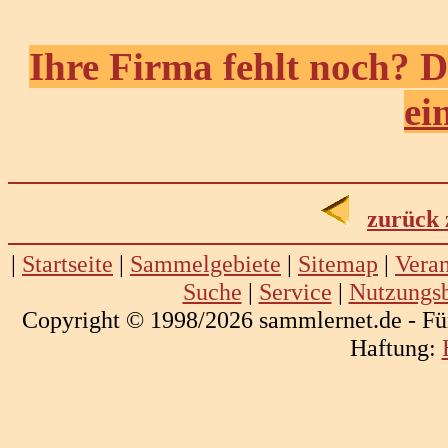
Ihre Firma fehlt noch? D
ei
zurück 
|
Startseite
|
Sammelgebiete
|
Sitemap
|
Veran
Suche
|
Service
|
Nutzungs
Copyright © 1998/2026 sammlernet.de - Fü
Haftung: