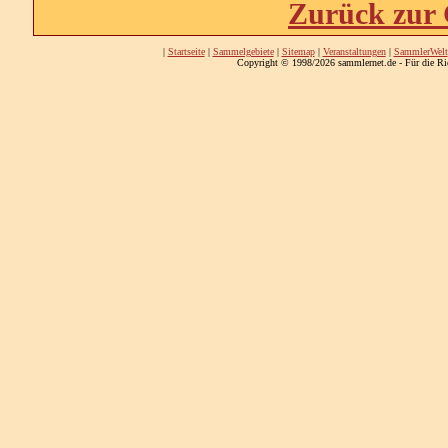
Zurück zur 
|
Startseite
|
Sammelgebiete
|
Sitemap
|
Veranstaltungen
|
SammlerWelt
Copyright © 1998/2026 sammlernet.de - Für die Ri