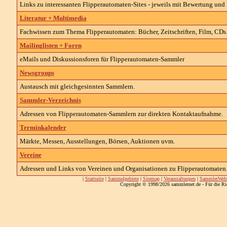
Links zu interessanten Flipperautomaten-Sites - jeweils mit Bewertung un
Literatur + Multimedia
Fachwissen zum Thema Flipperautomaten: Bücher, Zeitschriften, Film, CDs..
Mailinglisten + Foren
eMails und Diskussionsforen für Flipperautomaten-Sammler
Newsgroups
Austausch mit gleichgesinnten Sammlern.
Sammler-Verzeichnis
Adressen von Flipperautomaten-Sammlern zur direkten Kontaktaufnahme.
Terminkalender
Märkte, Messen, Ausstellungen, Börsen, Auktionen uvm.
Vereine
Adressen und Links von Vereinen und Organisationen zu Flipperautomaten
|
Startseite
|
Sammelgebiete
|
Sitemap
|
Veranstaltungen
|
SammlerWelt
Copyright © 1998/2026 sammlernet.de - Für die Ri