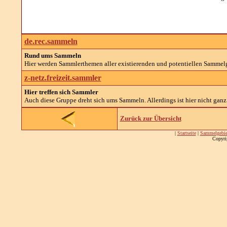
de.rec.sammeln
Rund ums Sammeln
Hier werden Sammlerthemen aller existierenden und potentiellen Sammel
z-netz.freizeit.sammler
Hier treffen sich Sammler
Auch diese Gruppe dreht sich ums Sammeln. Allerdings ist hier nicht ganz 
Zurück zur Übersicht
|
Startseite
|
Sammelgebie
Copyri