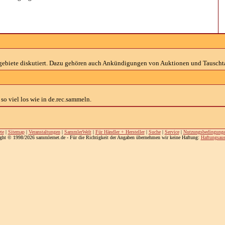
gebiete diskutiert. Dazu gehören auch Ankündigungen von Auktionen und Tauscht
so viel los wie in de.rec.sammeln.
te
|
Sitemap
|
Veranstaltungen
|
SammlerWelt
|
Für Händler + Hersteller
|
Suche
|
Service
|
Nutzungsbedingung
ght © 1998/2026 sammlernet.de - Für die Richtigkeit der Angaben übernehmen wir keine Haftung:
Haftungsaus