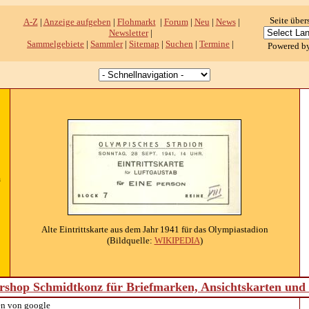
Seite über
A-Z
|
Anzeige aufgeben
|
Flohmarkt
|
Forum
|
Neu
|
News
|
Newsletter
|
Sammelgebiete
|
Sammler
|
Sitemap
|
Suchen
|
Termine
|
Powered b
m
Alte Eintrittskarte aus dem Jahr 1941 für das Olympiastadion
(Bildquelle:
WIKIPEDIA
)
shop Schmidtkonz für Briefmarken, Ansichtskarten un
n von google