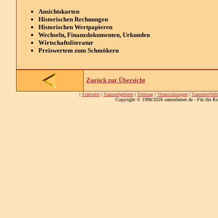
Ansichtskarten
Historischen Rechnungen
Historischen Wertpapieren
Wechseln, Finanzdokumenten, Urkunden
Wirtschaftsliteratur
Preiswertem zum Schmökern
Zurück zur Übersicht
|
Startseite
|
Sammelgebiete
|
Sitemap
|
Veranstaltungen
|
SammlerWelt
Copyright © 1998/2026 sammlernet.de - Für die Ri