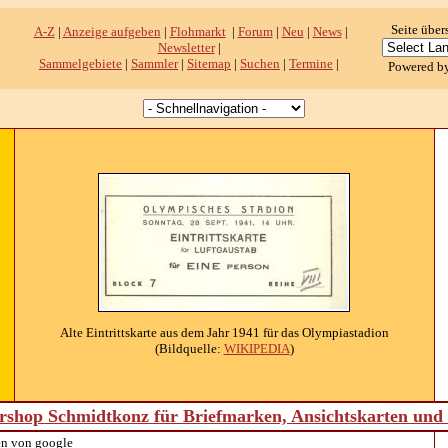
Seite über
A-Z
|
Anzeige aufgeben
|
Flohmarkt
|
Forum
|
Neu
|
News
|
Newsletter
|
Sammelgebiete
|
Sammler
|
Sitemap
|
Suchen
|
Termine
|
Powered b
Alte Eintrittskarte aus dem Jahr 1941 für das Olympiastadion
(Bildquelle:
WIKIPEDIA
)
shop Schmidtkonz für Briefmarken, Ansichtskarten un
n von google