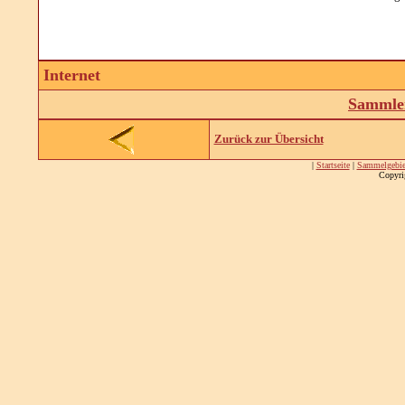
Internet
Sammler
Zurück zur Übersicht
|
Startseite
|
Sammelgebie
Copyri