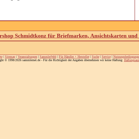
shop Schmidtkonz für Briefmarken, Ansichtskarten un
te
|
Sitemap
|
Veranstaltungen
|
SammlerWelt
|
Für Händler + Hersteller
|
Suche
|
Service
|
Nutzungsbedingung
ght © 1998/2026 sammlernet.de - Für die Richtigkeit der Angaben übernehmen wir keine Haftung:
Haftungsaus