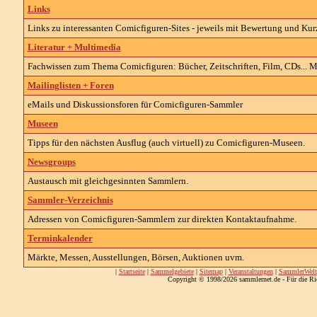
Links
Links zu interessanten
Comicfiguren-
Sites - jeweils mit Bewertung und Ku
Literatur + Multimedia
Fachwissen zum Thema
Comicfiguren
: Bücher, Zeitschriften, Film, CDs... 
Mailinglisten + Foren
eMails und Diskussionsforen für Comicfiguren-Sammler
Museen
Tipps für den nächsten Ausflug (auch virtuell) zu
Comicfiguren-Museen
.
Newsgroups
Austausch mit gleichgesinnten Sammlern.
Sammler-Verzeichnis
Adressen von
Comicfiguren-
Sammlern zur direkten Kontaktaufnahme.
Terminkalender
Märkte, Messen, Ausstellungen, Börsen, Auktionen uvm.
|
Startseite
|
Sammelgebiete
|
Sitemap
|
Veranstaltungen
|
SammlerWelt
Copyright © 1998/2026 sammlernet.de - Für die Ri