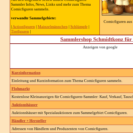
Sammler Infos, News, Links und mehr zum Thema
Comicfiguren sammeln.
verwandte Sammelgebiete:
Comicfiguren aus
|
Actionfiguren
|
Mainzelmännchen
|
Schlümpfe
|
Tierfiguren
|
Sammlershop Schmidtkonz für 
Anzeigen von google
Kurzinformation
Einleitung und Kurzinformation zum Thema
Comicfiguren
sammeln.
Flohmarkt
Kostenlose Kleinanzeigen für
Comicfiguren-
Sammler: Kauf, Verkauf, Tausc
Auktionshäuser
Auktionshäuser mit Spezialauktionen zum Sammelgebiet
Comicfiguren
.
Händler + Hersteller
Adressen von Händlern und Produzenten von
Comicfiguren
.