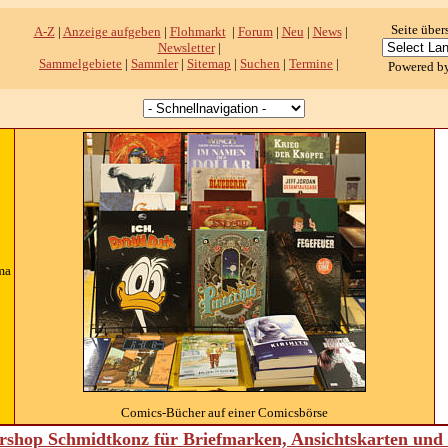
Seite über
A-Z
|
Anzeige aufgeben
|
Flohmarkt
|
Forum
|
Neu
|
News
|
Newsletter
|
Sammelgebiete
|
Sammler
|
Sitemap
|
Suchen
|
Termine
|
Powered b
ma
Comics-Bücher auf einer Comicsbörse
shop Schmidtkonz für Briefmarken, Ansichtskarten un