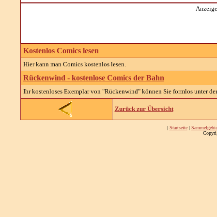
Anzeige
Kostenlos Comics lesen
Hier kann man Comics kostenlos lesen.
Rückenwind - kostenlose Comics der Bahn
Ihr kostenloses Exemplar von "Rückenwind" können Sie formlos unter de
Zurück zur Übersicht
|
Startseite
|
Sammelgebie
Copyri