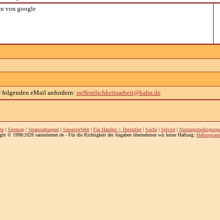
n von google
r folgenden eMail anfordern:
oeffentlichkeitsarbeit@bahn.de
te
|
Sitemap
|
Veranstaltungen
|
SammlerWelt
|
Für Händler + Hersteller
|
Suche
|
Service
|
Nutzungsbedingung
ght © 1998/2026 sammlernet.de - Für die Richtigkeit der Angaben übernehmen wir keine Haftung:
Haftungsaus