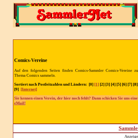
Comics-Vereine
Auf den folgenden Seiten finden Comics-Sammler Comics-Vereine z
Thema Comics sammeln.
Sortiert nach Postleitzahlen und Ländern: [0]
[1]
[2] [3] [4] [5] [6] [7] [8]
[9]
[Internet]
Sie kennen einen Verein, der hier noch fehlt? Dann schicken Sie uns eine
eMail!
Sammler
Anzeige