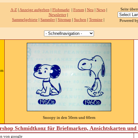
Seite über
A-Z
|
Anzeige aufgeben
|
Flohmarkt
|
Forum
|
Neu
|
News
|
Newsletter
|
Sammelgebiete
|
Sammler
|
Sitemap
|
Suchen
|
Termine
|
Powered b
um
Snoopy in den 50ern und 60ern
shop Schmidtkonz für Briefmarken, Ansichtskarten un
n von google