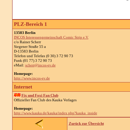
PLZ-Bereich 1
13583 Berlin
INCOS Interessengemeinschaft Comic Strip e.V.
c/o Rainer Scherr
Siegener Straße 55 a
D-13583 Berlin
Telefon und Telefax (0 30) 3 72 90 73
Funk (01 77) 3 72 90 73
eMail:
scherr@incos-ev.de
Homepage:
http://www.incos-ev.de
Internet
Fix und Foxi Fan Club
Offizieller Fan Club des Kauka Verlages
Homepage:
http://www.kauka.de/kauka/index.php?kauka_inside
Zurück zur Übersicht