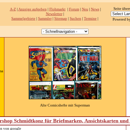
Seite über
A-Z
|
Anzeige aufgeben
|
Flohmarkt
|
Forum
|
Neu
|
News
|
Newsletter
|
Sammelgebiete
|
Sammler
|
Sitemap
|
Suchen
|
Termine
|
Powered b
ma
Alte Comicshefte mit Superman
shop Schmidtkonz für Briefmarken, Ansichtskarten un
n von google