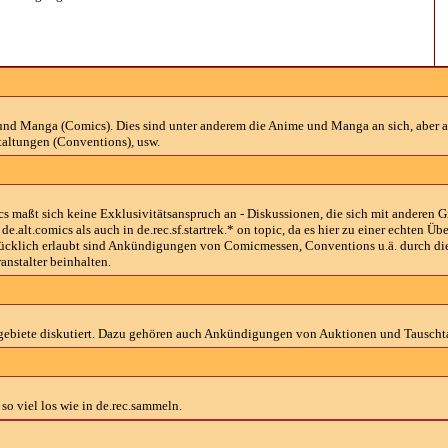
und Manga (Comics). Dies sind unter anderem die Anime und Manga an sich, aber a
altungen (Conventions), usw.
s maßt sich keine Exklusivitätsanspruch an - Diskussionen, die sich mit anderen G
 de.alt.comics als auch in de.rec.sf.startrek.* on topic, da es hier zu einer ech
ücklich erlaubt sind Ankündigungen von Comicmessen, Conventions u.ä. durch die V
nstalter beinhalten.
gebiete diskutiert. Dazu gehören auch Ankündigungen von Auktionen und Tauscht
so viel los wie in de.rec.sammeln.