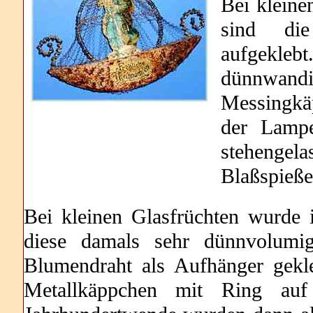
Bei kleine
sind die
aufgekleb
dünnwan
Messingkäp
der Lampe
stehenge
Blaßspießes
Bei kleinen Glasfrüchten wurde i
diese damals sehr dünnvolumig
Blumendraht als Aufhänger gekl
Metallkäppchen mit Ring au