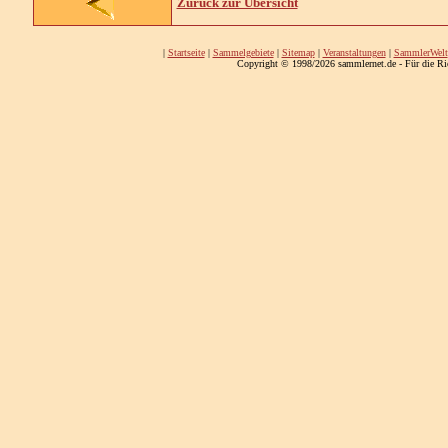
Zurück zur Übersicht
|
Startseite
|
Sammelgebiete
|
Sitemap
|
Veranstaltungen
|
SammlerWelt
Copyright © 1998/2026 sammlernet.de - Für die Ri