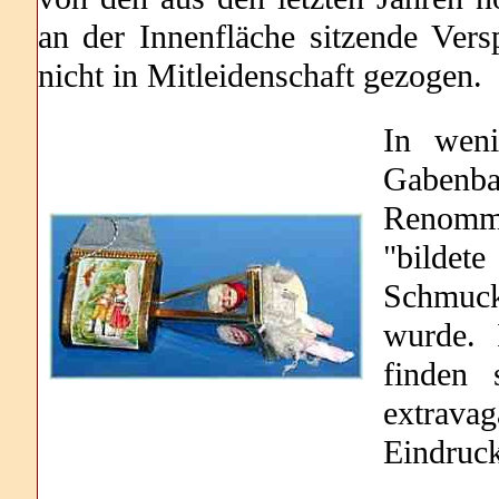
an der Innenfläche sitzende Ve
nicht in Mitleidenschaft gezogen.
In weni
Gabenb
Renommi
"bilde
Schmuck
wurde. 
finden 
extrava
Eindruck