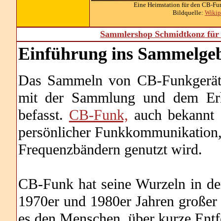
Eine Heimstation für den CB-Fu
Bildquelle:
Wikip
Sammlershop Schmidtkonz für 
Einführung ins Sammelgeb
Das Sammeln von CB-Funkgeräten
mit der Sammlung und dem Erh
befasst.
CB-Funk,
auch bekannt a
persönlicher Funkkommunikation,
Frequenzbändern genutzt wird.
CB-Funk hat seine Wurzeln in den
1970er und 1980er Jahren großer 
es den Menschen, über kurze Ent