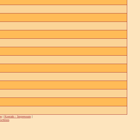
en
|
Kontakt / Impressum
|
schluss