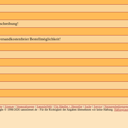
eschreibung!
versandkostenfreier Bestellmöglichkeit!
te
|
Sitemap
|
Veranstaltungen
|
SammlerWelt
|
Für Händler + Hersteller
|
Suche
|
Service
|
Nutzungsbedingung
ght © 1998/2026 sammlernet.de - Für die Richtigkeit der Angaben übernehmen wir keine Haftung:
Haftungsaus