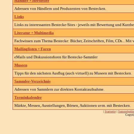
Händler + Hersteller
Adressen von Händlern und Produzenten von Bestecken.
Links
Links zu interessanten Bestecke-Sites - jeweils mit Bewertung und Kurzb
Literatur + Multimedia
Fachwissen zum Thema Bestecke: Bücher, Zeitschriften, Film, CDs... Mit 
Mailinglisten + Foren
eMails und Diskussionsforen für Bestecke-Sammler
Museen
Tipps für den nächsten Ausflug (auch virtuell) zu Museen mit Bestecken.
Sammler-Verzeichnis
Adressen von Sammlern zur direkten Kontaktaufnahme.
Terminkalender
Märkte, Messen, Ausstellungen, Börsen, Auktionen uvm. mit Bestecken.
|
Startseite
|
Sammelgebie
Copyri