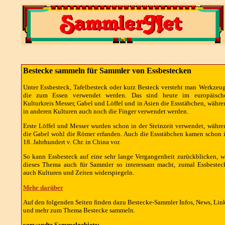
Bestecke sammeln für Sammler von Essbestecken
Unter Essbesteck, Tafelbesteck oder kurz Besteck versteht man Werkzeug
die zum Essen verwendet werden. Das sind heute im europäisch
Kulturkreis Messer, Gabel und Löffel und in Asien die Essstäbchen, währe
in anderen Kulturen auch noch die Finger verwendet werden.
Erste Löffel und Messer wurden schon in der Steinzeit verwendet, währe
die Gabel wohl die Römer erfanden. Auch die Essstäbchen kamen schon 
18. Jahrhundert v. Chr. in China vor.
So kann Essbesteck auf eine sehr lange Vergangenheit zurückblicken, w
dieses Thema auch für Sammler so interessant macht, zumal Essbestec
auch Kulturen und Zeiten widerspiegeln.
Mehr darüber
Auf den folgenden Seiten finden dazu Bestecke-Sammler Infos, News, Lin
und mehr zum Thema Bestecke sammeln.
verwandte Sammelgebiete: