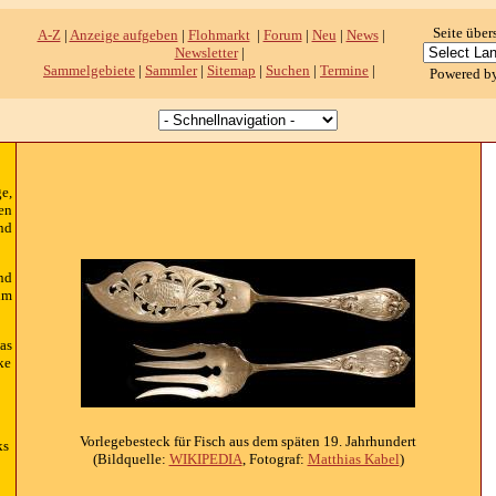
Seite über
A-Z
|
Anzeige aufgeben
|
Flohmarkt
|
Forum
|
Neu
|
News
|
Newsletter
|
Sammelgebiete
|
Sammler
|
Sitemap
|
Suchen
|
Termine
|
Powered b
e,
en
nd
nd
im
as
ke
Vorlegebesteck für Fisch aus dem späten 19. Jahrhundert
ks
(Bildquelle:
WIKIPEDIA
, Fotograf:
Matthias Kabel
)