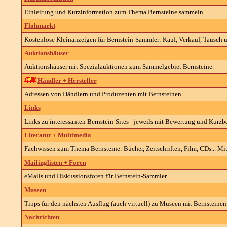
Einleitung und Kurzinformation zum Thema
Bernsteine
sammeln.
Flohmarkt
Kostenlose Kleinanzeigen für
Bernstein-
Sammler: Kauf, Verkauf, Tausch u
Auktionshäuser
Auktionshäuser mit Spezialauktionen zum Sammelgebiet
Bernsteine
.
Händler + Hersteller
Adressen von Händlern und Produzenten mit
Bernsteinen
.
Links
Links zu interessanten
Bernstein-
Sites - jeweils mit Bewertung und Kurzb
Literatur + Multimedia
Fachwissen zum Thema
Bernsteine
: Bücher, Zeitschriften, Film, CDs... M
Mailinglisten + Foren
eMails und Diskussionsforen für Bernstein-Sammler
Museen
Tipps für den nächsten Ausflug (auch virtuell) zu Museen mit
Bernsteinen
Nachrichten