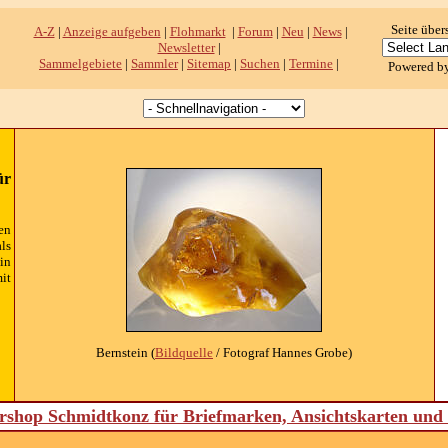
Seite über
A-Z
|
Anzeige aufgeben
|
Flohmarkt
|
Forum
|
Neu
|
News
|
Newsletter
|
Sammelgebiete
|
Sammler
|
Sitemap
|
Suchen
|
Termine
|
Powered b
ür
en
ls
in
it
Bernstein (
Bildquelle
/ Fotograf Hannes Grobe)
shop Schmidtkonz für Briefmarken, Ansichtskarten un