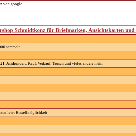
n von google
shop Schmidtkonz für Briefmarken, Ansichtskarten un
000 sammeln.
. Jahrhundert: Kauf, Verkauf, Tausch und vieles andere mehr.
tenfreier Bestellmöglichkeit!