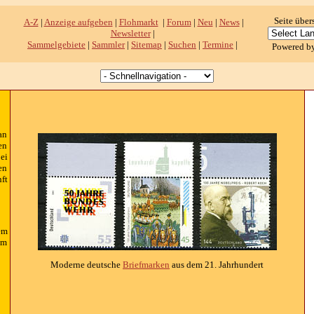
Seite über
A-Z
|
Anzeige aufgeben
|
Flohmarkt
|
Forum
|
Neu
|
News
|
Newsletter
|
Sammelgebiete
|
Sammler
|
Sitemap
|
Suchen
|
Termine
|
Powered b
an
en
ei
en
ft
em
em
Moderne deutsche
Briefmarken
aus dem 21. Jahrhundert