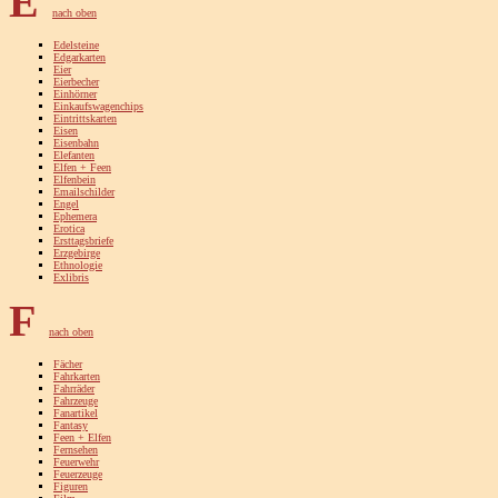
E
nach oben
Edelsteine
Edgarkarten
Eier
Eierbecher
Einhörner
Einkaufswagenchips
Eintrittskarten
Eisen
Eisenbahn
Elefanten
Elfen + Feen
Elfenbein
Emailschilder
Engel
Ephemera
Erotica
Ersttagsbriefe
Erzgebirge
Ethnologie
Exlibris
F
nach oben
Fächer
Fahrkarten
Fahrräder
Fahrzeuge
Fanartikel
Fantasy
Feen + Elfen
Fernsehen
Feuerwehr
Feuerzeuge
Figuren