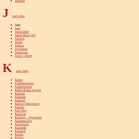
Indianer
J
nach oben
Jade
Jagd
Jahreslöffel
James Bond 007
Janosch
Jetons
Judaica
Jugendstil
Jukeboxen
Justiz / Recht
K
nach oben
Kaffee
Kaffeebeigaben
Kaffeemühlen
Kaffee-Rahm-Deckeli
Kakteen
Kalender
Kameras
Kamin-/Ofenplatten
Kannen
Karl May
Karneval
Kataloge + Prospekte
Katzenmotive
Kaugummi
Kautabak
Keramik
Kerzen
Kirmes