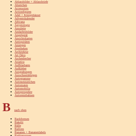
Ablassbilder + Ablassbriefe
Abzeichen
Accessoires
Actionfiguren
Adel + Königshäuser
Adventskalender
Africana
Ägyptologie
Amulette
Andachtsbilder
Angelgerät
Ansichtskarten
Antiquitäten
Anzeigen
Apotheken
Architektur
Art Déco
Aschenbecher
Asiatica
Aufblasbares
Aufkleber
Ausgrabungen
Ausschneidebögen
Autogramme
Autokennzeichen
Automaten
Automobilia
Autoprospekte
Autorennbahnen
B
nach oben
Backformen
Bakelit
Bälle
Ballons
Bananen + Bananenlabels
Barbiepuppen