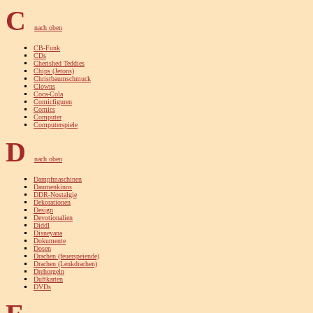
C
nach oben
CB-Funk
CDs
Cherished Teddies
Chips (Jetons)
Christbaumschmuck
Clowns
Coca-Cola
Comicfiguren
Comics
Computer
Computerspiele
D
nach oben
Dampfmaschinen
Daumenkinos
DDR-Nostalgie
Dekorationen
Design
Devotionalien
Diddl
Disneyana
Dokumente
Dosen
Drachen (feuerspeiende)
Drachen (Lenkdrachen)
Drehorgeln
Duftkarten
DVDs