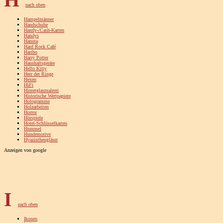
nach oben
Hampelmänner
Handschuhe
Handy-/Cash-Karten
Handys
Hanuta
Hard Rock Café
Haribo
Harry Potter
Haushaltsgeräte
Hello Kitty
Herr der Ringe
Hexen
HiFi
Hinterglasmalerei
Historische Wertpapiere
Hologramme
Holzarbeiten
Horror
Hörspiele
Hotel-Schlüsselkarten
Hummel
Hundemotive
Hyazinthengläser
Anzeigen von google
I
nach oben
Ikonen