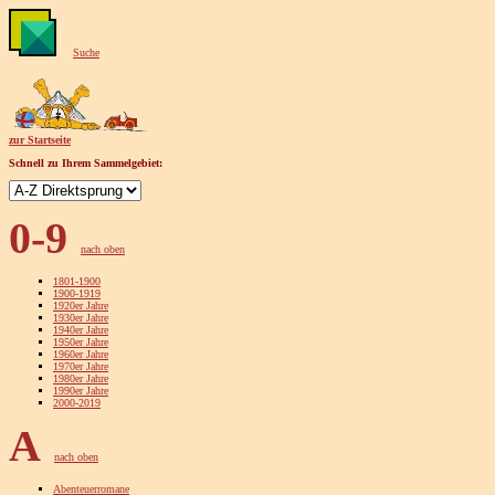
Suche
zur Startseite
Schnell zu Ihrem Sammelgebiet:
0-9
nach oben
1801-1900
1900-1919
1920er Jahre
1930er Jahre
1940er Jahre
1950er Jahre
1960er Jahre
1970er Jahre
1980er Jahre
1990er Jahre
2000-2019
A
nach oben
Abenteuerromane