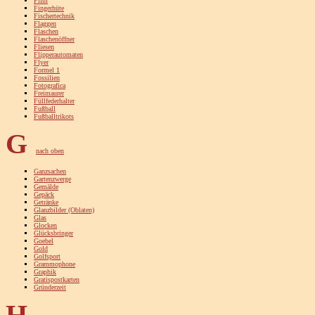
Film
Fingerhüte
Fischertechnik
Flaggen
Flaschen
Flaschenöffner
Fliesen
Flipperautomaten
Flyer
Formel 1
Fossilien
Fotografica
Freimaurer
Füllfederhalter
Fußball
Fußballtrikots
G
nach oben
Ganzsachen
Gartenzwerge
Gemälde
Gepäck
Getränke
Glanzbilder (Oblaten)
Glas
Glocken
Glücksbringer
Goebel
Gold
Golfsport
Grammophone
Graphik
Gratispostkarten
Gründerzeit
H