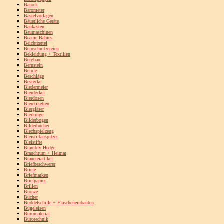
Barock
Barometer
Bastelvorlagen
Bäuerliche Geräte
Baukästen
Baumaschinen
Beanie Babies
Beichtzettel
Beinschnitzereien
Bekleidung + Textilien
Bergbau
Bernstein
Berufe
Beschläge
Bestecke
Biedermeier
Bierdeckel
Bierdosen
Bieretiketten
Biergläser
Bierkrüge
Bilderbogen
Bilderbücher
Blechspielzeug
Bleistiftanspitzer
Bleistifte
Brambly Hedge
Brauchtum + Heimat
Brauereiartikel
Briefbeschwerer
Briefe
Briefmarken
Briefpapier
Brillen
Bronze
Bücher
Buddelschiffe + Flascheneinbauten
Bügeleisen
Büromaterial
Bürotechnik